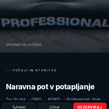
OPREMA VKLJUČENA
TEČAJI IN STORITVE
Naravna pot v potapljanje
Try Scuba → OWD → AOWD → Professional. Vsak
korak v svojem tempu, z istimi inštruktorji.
REZERVIRAJ
Pokliči
Chat