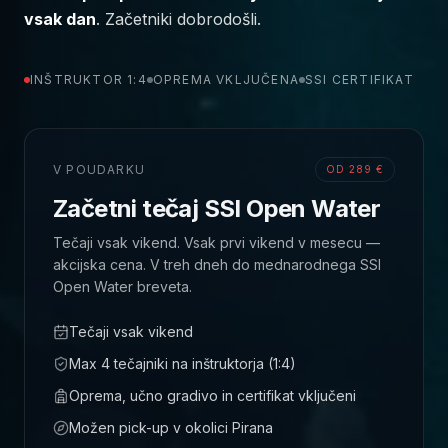
vsak dan
. Začetniki dobrodošli.
INŠTRUKTOR 1:4
OPREMA VKLJUČENA
SSI CERTIFIKAT
V POUDARKU
OD 289 €
Začetni tečaj SSI Open Water
Tečaji vsak vikend. Vsak prvi vikend v mesecu —
akcijska cena. V treh dneh do mednarodnega SSI
Open Water breveta.
Tečaji vsak vikend
Max 4 tečajniki na inštruktorja (1:4)
Oprema, učno gradivo in certifikat vključeni
Možen pick-up v okolici Pirana