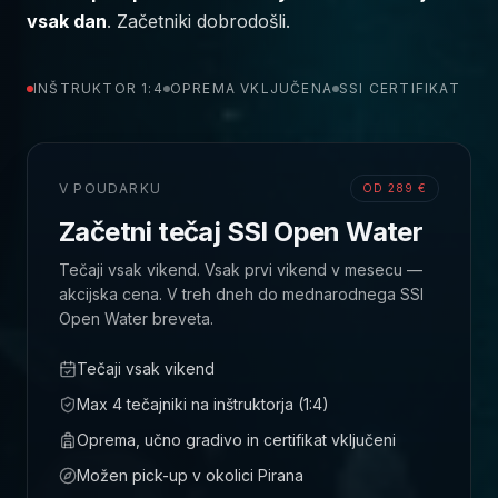
vsak dan
. Začetniki dobrodošli.
INŠTRUKTOR 1:4
OPREMA VKLJUČENA
SSI CERTIFIKAT
V POUDARKU
OD 289 €
Začetni tečaj SSI Open Water
Tečaji vsak vikend. Vsak prvi vikend v mesecu —
akcijska cena. V treh dneh do mednarodnega SSI
Open Water breveta.
Tečaji vsak vikend
Max 4 tečajniki na inštruktorja (1:4)
Oprema, učno gradivo in certifikat vključeni
Možen pick-up v okolici Pirana