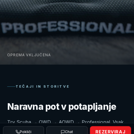
OPREMA VKLJUČENA
TEČAJI IN STORITVE
Naravna pot v potapljanje
Try Scuba → OWD → AOWD → Professional. Vsak
korak v svojem tempu, z istimi inštruktorji.
REZERVIRAJ
Pokliči
Chat