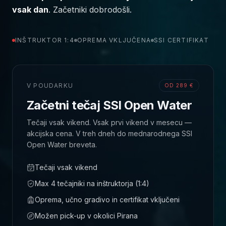
vsak dan
. Začetniki dobrodošli.
INŠTRUKTOR 1:4
OPREMA VKLJUČENA
SSI CERTIFIKAT
V POUDARKU
OD 289 €
Začetni tečaj SSI Open Water
Tečaji vsak vikend. Vsak prvi vikend v mesecu —
akcijska cena. V treh dneh do mednarodnega SSI
Open Water breveta.
Tečaji vsak vikend
Max 4 tečajniki na inštruktorja (1:4)
Oprema, učno gradivo in certifikat vključeni
Možen pick-up v okolici Pirana