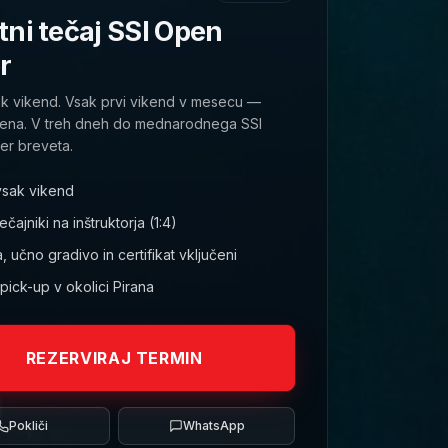
ni tečaj SSI Open
r
ak vikend. Vsak prvi vikend v mesecu —
cena. V treh dneh do mednarodnega SSI
r breveta.
vsak vikend
čajniki na inštruktorja (1:4)
 učno gradivo in certifikat vključeni
ick-up v okolici Pirana
REZERVIRAJ TERMIN
Pokliči
WhatsApp