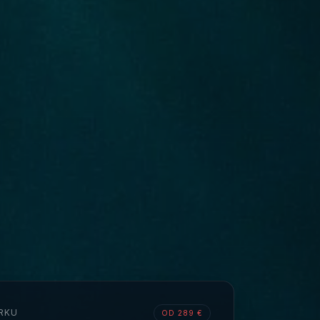
RKU
OD 289 €