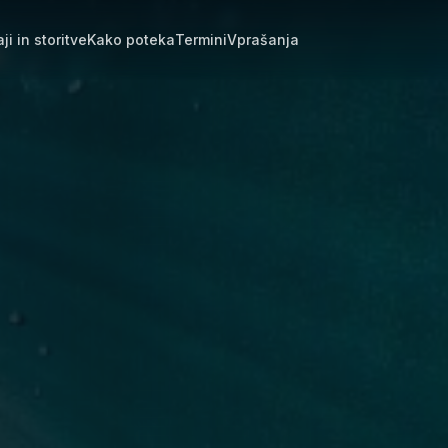
ji in storitve
Kako poteka
Termini
Vprašanja