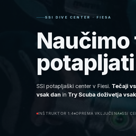
SSI DIVE CENTER · FIESA
Naučimo 
potapljati
SSI potapljaški center v Fiesi.
Tečaji v
vsak dan
in
Try Scuba doživetja vsa
INŠTRUKTOR 1:4
OPREMA VKLJUČENA
SSI CE