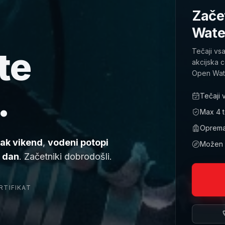
Začet
Wate
te
Tečaji vs
akcijska 
Open Wate
.
Tečaji 
Max 4 te
Oprema,
sak vikend
,
vodeni potopi
Možen p
k dan
. Začetniki dobrodošli.
RTIFIKAT