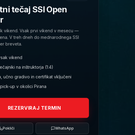
ni tečaj SSI Open
r
ak vikend. Vsak prvi vikend v mesecu —
cena. V treh dneh do mednarodnega SSI
r breveta.
vsak vikend
čajniki na inštruktorja (1:4)
 učno gradivo in certifikat vključeni
ick-up v okolici Pirana
REZERVIRAJ TERMIN
Pokliči
WhatsApp