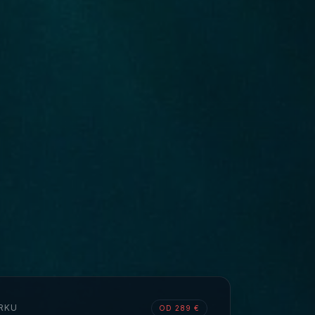
RKU
OD 289 €