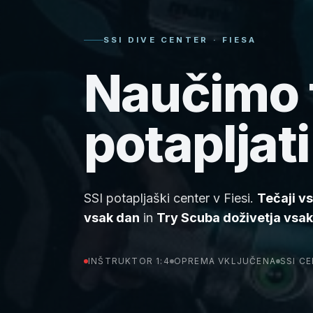
SSI DIVE CENTER · FIESA
Naučimo 
potapljati
SSI potapljaški center v Fiesi.
Tečaji v
vsak dan
in
Try Scuba doživetja vsa
INŠTRUKTOR 1:4
OPREMA VKLJUČENA
SSI CE