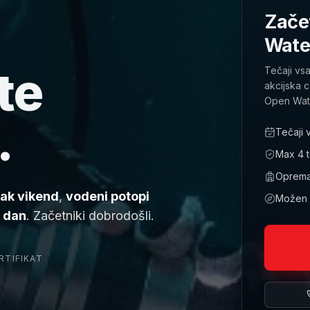
Začet
Wate
te
Tečaji vs
akcijska 
Open Wate
.
Tečaji 
Max 4 te
Oprema,
sak vikend
,
vodeni potopi
Možen p
k dan
. Začetniki dobrodošli.
RTIFIKAT