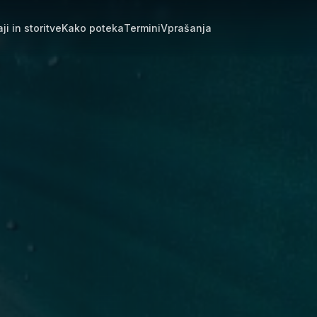
ji in storitve
Kako poteka
Termini
Vprašanja