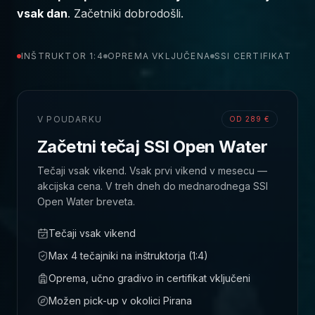
vsak dan
. Začetniki dobrodošli.
INŠTRUKTOR 1:4
OPREMA VKLJUČENA
SSI CERTIFIKAT
V POUDARKU
OD 289 €
Začetni tečaj SSI Open Water
Tečaji vsak vikend. Vsak prvi vikend v mesecu —
akcijska cena. V treh dneh do mednarodnega SSI
Open Water breveta.
Tečaji vsak vikend
Max 4 tečajniki na inštruktorja (1:4)
Oprema, učno gradivo in certifikat vključeni
Možen pick-up v okolici Pirana