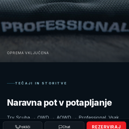
OPREMA VKLJUČENA
TEČAJI IN STORITVE
Naravna pot v potapljanje
Try Scuba → OWD → AOWD → Professional. Vsak
korak v svojem tempu, z istimi inštruktorji.
REZERVIRAJ
Pokliči
Chat