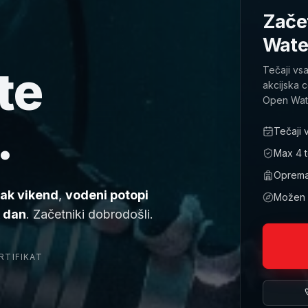
Začet
Wate
te
Tečaji vs
akcijska 
Open Wate
.
Tečaji 
Max 4 te
Oprema,
sak vikend
,
vodeni potopi
Možen p
k dan
. Začetniki dobrodošli.
RTIFIKAT