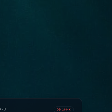
RKU
OD 289 €