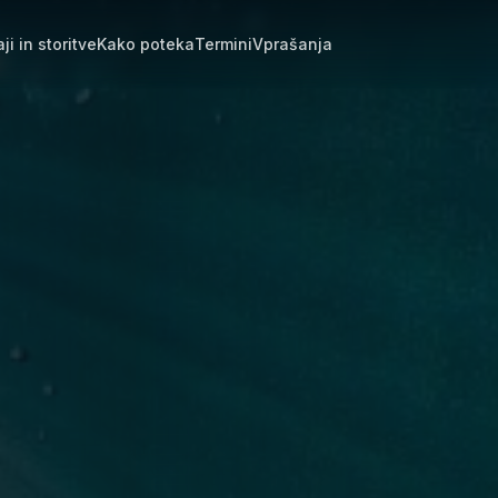
ji in storitve
Kako poteka
Termini
Vprašanja