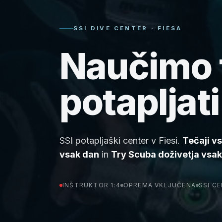
SSI DIVE CENTER · FIESA
Naučimo 
potapljati
SSI potapljaški center v Fiesi.
Tečaji v
vsak dan
in
Try Scuba doživetja vsa
INŠTRUKTOR 1:4
OPREMA VKLJUČENA
SSI CE