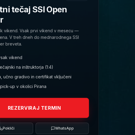
ni tečaj SSI Open
r
ak vikend. Vsak prvi vikend v mesecu —
cena. V treh dneh do mednarodnega SSI
r breveta.
vsak vikend
čajniki na inštruktorja (1:4)
 učno gradivo in certifikat vključeni
ick-up v okolici Pirana
REZERVIRAJ TERMIN
Pokliči
WhatsApp