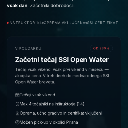
vsak dan
. Začetniki dobrodošli.
INŠTRUKTOR 1:4
OPREMA VKLJUČENA
SSI CERTIFIKAT
V POUDARKU
OD 289 €
Začetni tečaj SSI Open Water
Tečaji vsak vikend. Vsak prvi vikend v mesecu —
akcijska cena. V treh dneh do mednarodnega SSI
Open Water breveta.
Tečaji vsak vikend
Max 4 tečajniki na inštruktorja (1:4)
Oprema, učno gradivo in certifikat vključeni
Možen pick-up v okolici Pirana