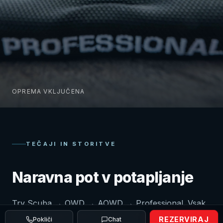
OPREMA VKLJUČENA
TEČAJI IN STORITVE
Naravna pot v potapljanje
Try Scuba → OWD → AOWD → Professional. Vsak
korak v svojem tempu, z istimi inštruktorji.
REZERVIRAJ
Pokliči
Chat