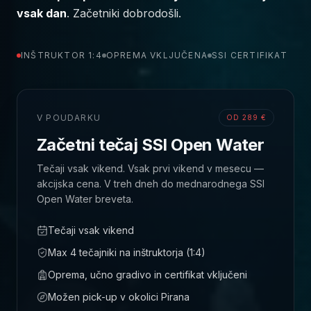
vsak dan
. Začetniki dobrodošli.
INŠTRUKTOR 1:4
OPREMA VKLJUČENA
SSI CERTIFIKAT
V POUDARKU
OD 289 €
Začetni tečaj SSI Open Water
Tečaji vsak vikend. Vsak prvi vikend v mesecu —
akcijska cena. V treh dneh do mednarodnega SSI
Open Water breveta.
Tečaji vsak vikend
Max 4 tečajniki na inštruktorja (1:4)
Oprema, učno gradivo in certifikat vključeni
Možen pick-up v okolici Pirana