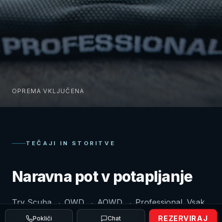
OPREMA VKLJUČENA
TEČAJI IN STORITVE
Naravna pot v potapljanje
Try Scuba → OWD → AOWD → Professional. Vsak
korak v svojem tempu, z istimi inštruktorji.
REZERVIRAJ
Pokliči
Chat